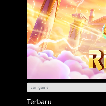
Terbaru