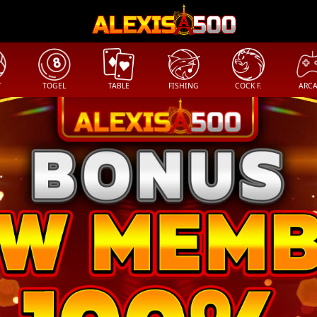
T
TOGEL
TABLE
FISHING
COCK F.
ARC