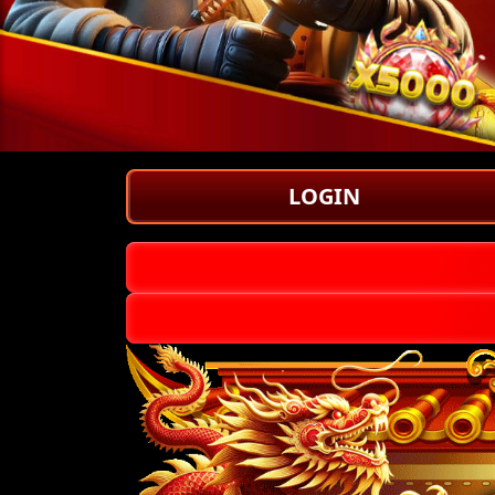
LOGIN