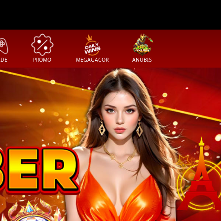
ADE
PROMO
MEGAGACOR
ANUBIS