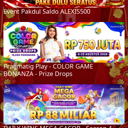
Event Pakdul Saldo ALEXIS500
Pragmatig Play - COLOR GAME
BONANZA - Prize Drops