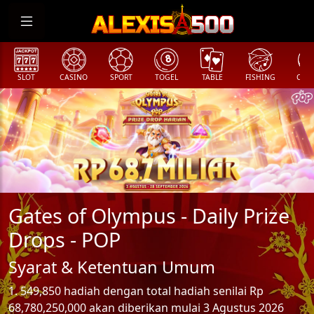
CASINO
SPORT
TOGEL
TABLE
FISHING
COCK F.
ARC
Gates of Olympus - Daily Prize
Drops - POP
Syarat & Ketentuan Umum
1. 549,850 hadiah dengan total hadiah senilai Rp
68,780,250,000 akan diberikan mulai 3 Agustus 2026