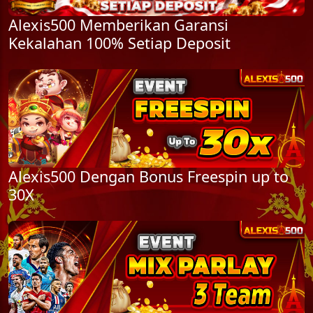
Alexis500 Memberikan Garansi
Kekalahan 100% Setiap Deposit
Alexis500 Dengan Bonus Freespin up to
30X