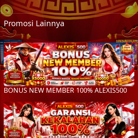
Promosi Lainnya
BONUS NEW MEMBER 100% ALEXIS500