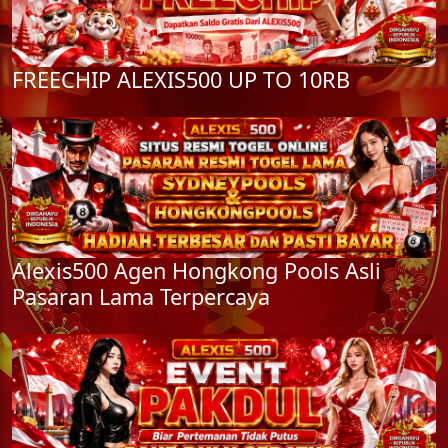
FREECHIP ALEXIS500 UP TO 10RB
Alexis500 Agen Hongkong Pools Asli
Pasaran Lama Terpercaya