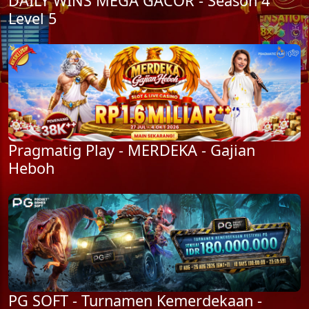
DAILY WINS MEGA GACOR - Season 4
Level 5
Pragmatig Play - MERDEKA - Gajian
Heboh
PG SOFT - Turnamen Kemerdekaan -