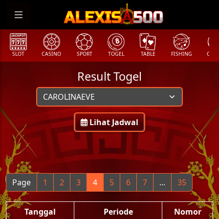
SLOT
CASINO
SPORT
TOGEL
TABLE
FISHING
COCK
Result Togel
Lihat Jadwal
Page
1
2
3
4
5
6
7
...
35
Tanggal
Periode
Nomor