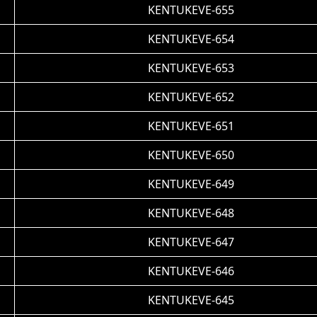
KENTUKEVE-655
KENTUKEVE-654
KENTUKEVE-653
KENTUKEVE-652
KENTUKEVE-651
KENTUKEVE-650
KENTUKEVE-649
KENTUKEVE-648
KENTUKEVE-647
KENTUKEVE-646
KENTUKEVE-645