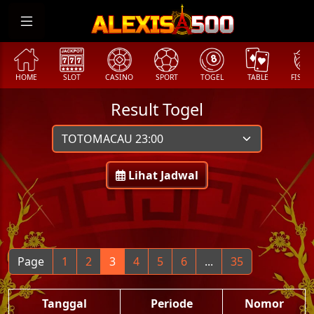
SLOT
CASINO
SPORT
TOGEL
TABLE
FISHING
COC
Result Togel
Lihat Jadwal
Page
1
2
3
4
5
6
...
35
Tanggal
Periode
Nomor