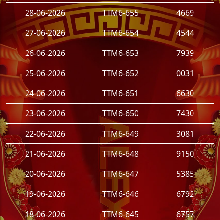
28-06-2026
TTM6-655
4669
27-06-2026
TTM6-654
4544
26-06-2026
TTM6-653
7939
25-06-2026
TTM6-652
0031
24-06-2026
TTM6-651
6630
23-06-2026
TTM6-650
7430
22-06-2026
TTM6-649
3081
21-06-2026
TTM6-648
9150
20-06-2026
TTM6-647
5385
19-06-2026
TTM6-646
6792
18-06-2026
TTM6-645
6757