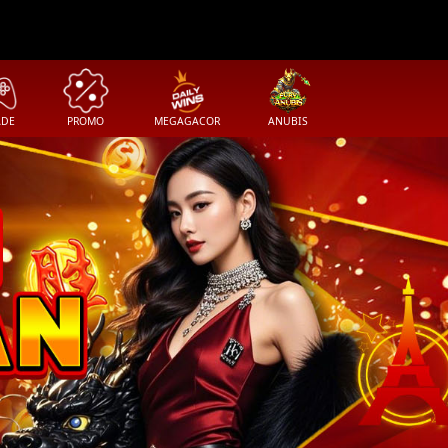
ADE
PROMO
MEGAGACOR
ANUBIS