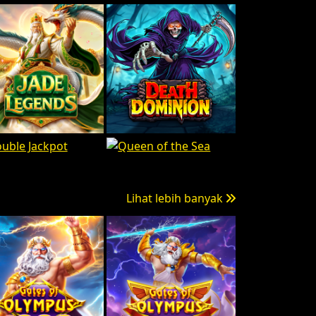
Lihat lebih banyak