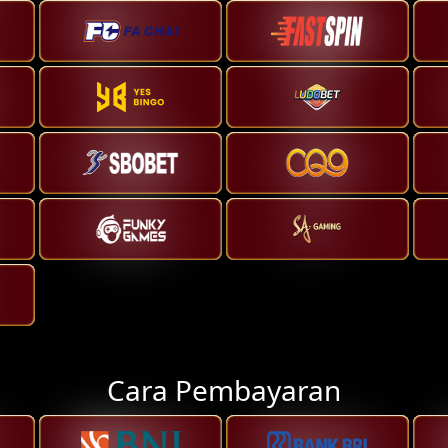
Cara Pembayaran