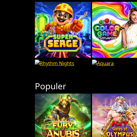
Populer