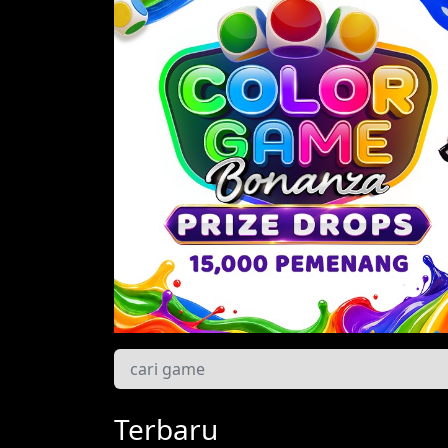
Terbaru