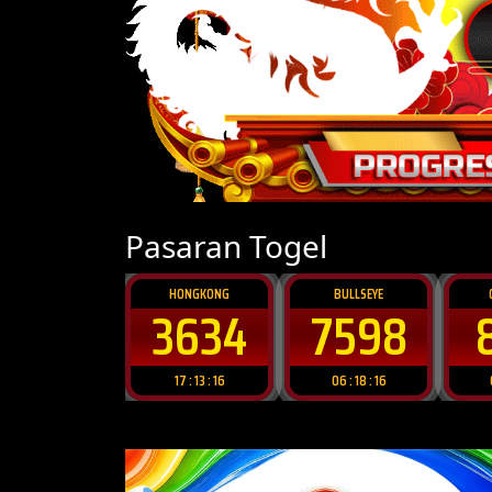
Pasaran Togel
SINGAPORE
HONGKONG
BULLSEYE
0715
3634
7598
TUTUP
17 : 13 : 14
06 : 18 : 14